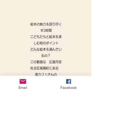
絵本の魅力を語り尽く
す2時間
こどもたちと絵本を楽
しむ時のポイント
どんな絵本を選んでい
るの？
この動画は 広島市安
佐北区高陽町にある
凛カフェさんの
企画で行われている
Email
Facebook
ダンジョーの人間塾
の
​第1回として行われた
講座です。